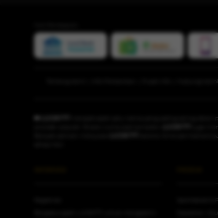
Cara Pembayaran
Tentang kami
|
Info Perbankan
|
Pusat Info
|
Hubungi kam
👑 LUCKY77
menjadi salah satu nama yang paling sering dicari 
provider populer. Bukan cuma soal tampilan,
LUCKY77
juga men
Banyak pemain menyukai
LUCKY77
karena ritme permainannya t
setiap hari.
INFORMASI
PRODUK
Registrasi
Sportsbook &
Bergabunglah LUCKY77 untuk mengalami
Dapatkan ribu