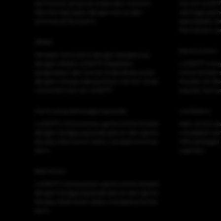
permainan yang luar biasa dan menarik.
hari di LUCKY
Nikmati kepuasan dengan bonus dan
olahraga palin
promosi di situs kami.
bola basket, te
Permainan Lan
Afiliasi
Kasino online
Menjadi mitra kami dengan bergabung
dengan afiliasi LUCKY77. Dapatkan
LUCKY77 meny
penghasilan dan komisi Anda setiap bulan
online terbaik 
dengan mengundang teman-teman Anda
Roulete, Sic B
untuk bermain di LUCKY77.
populer lainnya
Game yang bertanggung jawab
Live Kasino
LUCKY77 menawarkan game online terbaik
Main di live c
dengan tanggung jawab penuh dan game
merasakan sens
fairplay. Keamanan selalu menjadi prioritas
Pilih berbaga
kami.
inginkan.
Keamanan
LUCKY77 menawarkan game online terbaik
dengan tanggung jawab penuh dan game
fairplay. Keamanan selalu menjadi prioritas
kami.