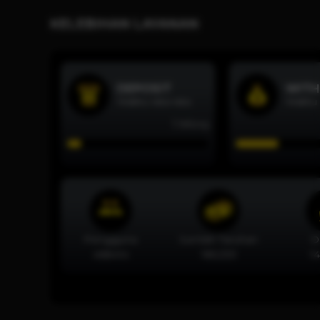
KELEBIHAN LAYANAN
DEPOSIT
WIT
Waktu rata-rata
Waktu 
1 Mins
10%
30%
Complete
Complete
Pengguna
Jumlah Taruhan
O
468414
185,333
1